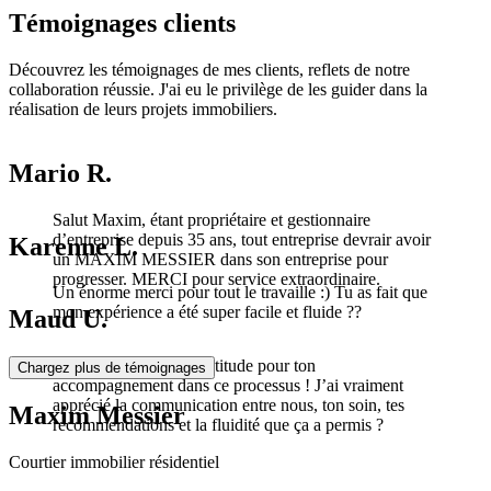
Témoignages clients
Découvrez les témoignages de mes clients, reflets de notre
collaboration réussie. J'ai eu le privilège de les guider dans la
réalisation de leurs projets immobiliers.
Mario R.
Salut Maxim, étant propriétaire et gestionnaire
d’entreprise depuis 35 ans, tout entreprise devrair avoir
Karenne L.
un MAXIM MESSIER dans son entreprise pour
progresser. MERCI pour service extraordinaire.
Un énorme merci pour tout le travaille :) Tu as fait que
mon expérience a été super facile et fluide ??
Maud U.
Allô Max, merci ☺️ gratitude pour ton
Chargez plus de témoignages
accompagnement dans ce processus ! J’ai vraiment
apprécié la communication entre nous, ton soin, tes
Maxim Messier
recommendations et la fluidité que ça a permis ?
Courtier immobilier résidentiel