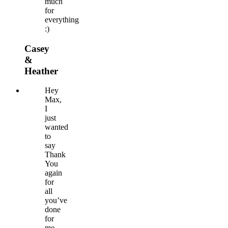
much
for
everything
:)
Casey
&
Heather
Hey
Max,
I
just
wanted
to
say
Thank
You
again
for
all
you’ve
done
for
me