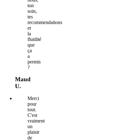
ton
soin,
tes
recommendations
et
la
fluidité
que
ça
a
permis
?
Maud
U.
Merci
pour
tout.
C'est
vraiment
un
plaisir
de