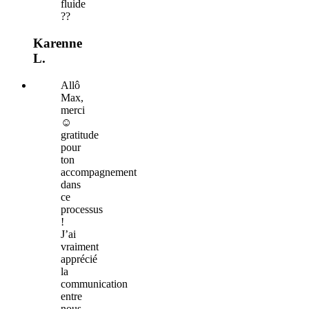
fluide
??
Karenne
L.
Allô
Max,
merci
☺️
gratitude
pour
ton
accompagnement
dans
ce
processus
!
J’ai
vraiment
apprécié
la
communication
entre
nous,