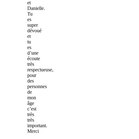
et
Danielle.
Tu
es
super
dévoué
et
tu
es
d’une
écoute
très
respectueuse,
pour
des
personnes
de
mon
âge
c’est
très
très
important.
Merci