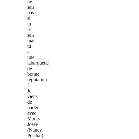
ne
sais
pas
si
tu
le
sais,
mais
tu
as
une
tabarouette
de
bonne
réputation
!
Je
viens
de
parler
avec
Marie-
Josée
(Nancy
Pelchat)