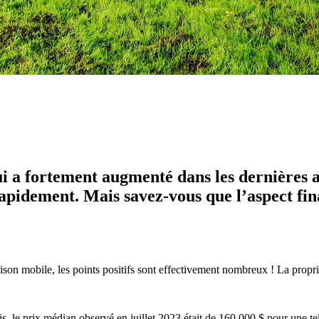
ui a fortement augmenté dans les dernières a
apidement. Mais savez-vous que l’aspect fina
son mobile, les points positifs sont effectivement nombreux ! La propri
tris, le prix médian observé en juillet 2023 était de 160 000 $ pour une 