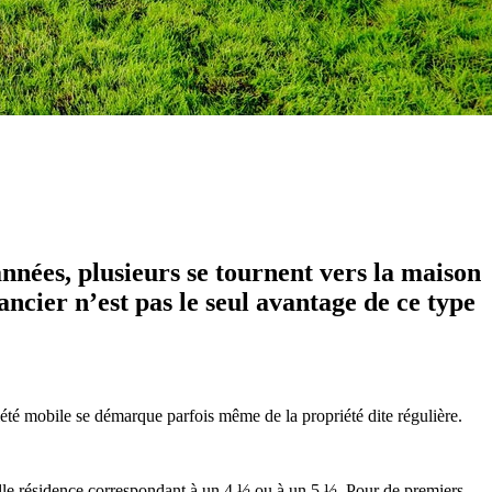
nnées, plusieurs se tournent vers la maison
ncier n’est pas le seul avantage de ce type
été mobile se démarque parfois même de la propriété dite régulière.
telle résidence correspondant à un 4 ½ ou à un 5 ½. Pour de premiers