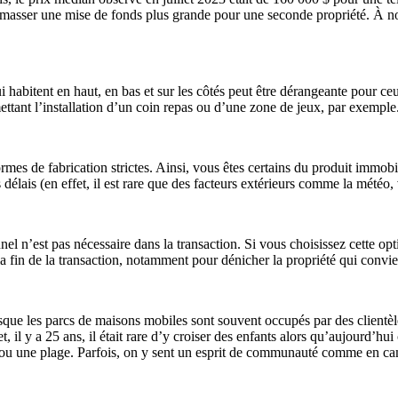
d’amasser une mise de fonds plus grande pour une seconde propriété. À not
i habitent en haut, en bas et sur les côtés peut être dérangeante pour 
ettant l’installation d’un coin repas ou d’une zone de jeux, par exemple
ormes de fabrication strictes. Ainsi, vous êtes certains du produit imm
délais (en effet, il est rare que des facteurs extérieurs comme la météo, 
nel n’est pas nécessaire dans la transaction. Si vous choisissez cette 
 fin de la transaction, notamment pour dénicher la propriété qui convient
uisque les parcs de maisons mobiles sont souvent occupés par des clientè
t, il y a 25 ans, il était rare d’y croiser des enfants alors qu’aujourd’h
 ou une plage. Parfois, on y sent un esprit de communauté comme en c