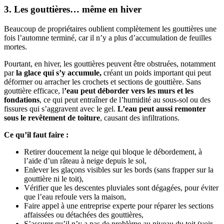
3. Les gouttières… même en hiver
Beaucoup de propriétaires oublient complètement les gouttières une
fois l’automne terminé, car il n’y a plus d’accumulation de feuilles
mortes.
Pourtant, en hiver, les gouttières peuvent être obstruées, notamment
par
la glace qui s’y accumule,
créant un poids important qui peut
déformer ou arracher les crochets et sections de gouttière. Sans
gouttière efficace, l
’eau peut déborder vers les murs et les
fondations
, ce qui peut entraîner de l’humidité au sous-sol ou des
fissures qui s’aggravent avec le gel.
L’eau peut aussi remonter
sous le revêtement de toiture
, causant des infiltrations.
Ce qu’il faut faire :
Retirer doucement la neige qui bloque le débordement, à
l’aide d’un râteau à neige depuis le sol,
Enlever les glaçons visibles sur les bords (sans frapper sur la
gouttière ni le toit),
Vérifier que les descentes pluviales sont dégagées, pour éviter
que l’eau refoule vers la maison,
Faire appel à une entreprise experte pour réparer les sections
affaissées ou détachées des gouttières,
S’assurer qu’il n’y a pas de problème au niveau du toit (voir