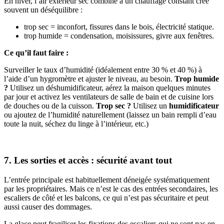
En hiver, l’air extérieur sec combiné à un chauffage constant crée
souvent un déséquilibre :
trop sec = inconfort, fissures dans le bois, électricité statique.
trop humide = condensation, moisissures, givre aux fenêtres.
Ce qu’il faut faire :
Surveiller le taux d’humidité (idéalement entre 30 % et 40 %) à
l’aide d’un hygromètre et ajuster le niveau, au besoin.
Trop humide
?
Utilisez un déshumidificateur, aérez la maison quelques minutes
par jour et activez les ventilateurs de salle de bain et de cuisine lors
de douches ou de la cuisson.
Trop sec ?
Utilisez un
humidificateur
ou ajoutez de l’humidité naturellement (laissez un bain rempli d’eau
toute la nuit, séchez du linge à l’intérieur, etc.)
7. Les sorties et accès : sécurité avant tout
L’entrée principale est habituellement déneigée systématiquement
par les propriétaires. Mais ce n’est le cas des entrées secondaires, les
escaliers de côté et les balcons, ce qui n’est pas sécuritaire et peut
aussi causer des dommages.
La glace peut fragiliser les fixations des escaliers qui ne sont pas en